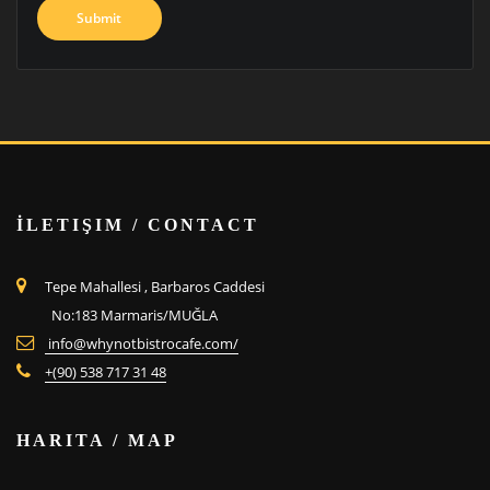
İLETIŞIM / CONTACT
Tepe Mahallesi , Barbaros Caddesi
No:183 Marmaris/MUĞLA
info@whynotbistrocafe.com/
+(90) 538 717 31 48
HARITA / MAP